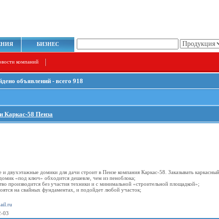
ЕНИЯ
БИЗНЕС
овости компаний
йдено объявлений - всего 918
и Каркас-58 Пенза
и двухэтажные домики для дачи строит в Пензе компания Каркас-58. Заказывать каркасны
домик «под ключ» обходится дешевле, чем из пеноблока;
тво производится без участия техники и с минимальной «строительной площадкой»;
оятся на свайных фундаментах, и подойдет любой участок;
il.ru
2-03