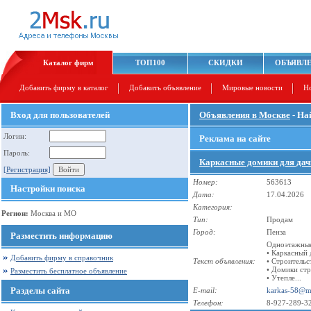
Каталог фирм
ТОП100
СКИДКИ
ОБЪЯВЛ
Добавить фирму в каталог
Добавить объявление
Мировые новости
Н
Вход для пользователей
Объявления в Москве
- На
Логин:
Реклама на сайте
Пароль:
Каркасные домики для дач
[Регистрация]
Номер:
563613
Настройки поиска
Дата:
17.04.2026
Категория:
Регион:
Москва и МО
Тип:
Продам
Город:
Пенза
Разместить информацию
Одноэтажные 
• Каркасный 
Добавить фирму в справочник
Текст объявления:
• Строительс
• Домики стр
Разместить бесплатное объявление
• Утепле...
Разделы сайта
E-mail:
karkas-58@ma
Телефон:
8-927-289-3