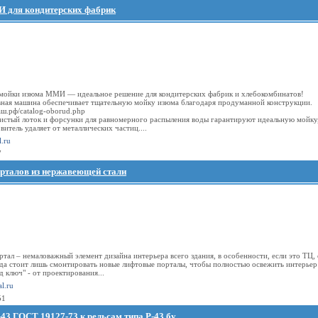
 для кондитерских фабрик
мойки изюма ММИ — идеальное решение для кондитерских фабрик и хлебокомбинатов!
вная машина обеспечивает тщательную мойку изюма благодаря продуманной конструкции.
маш.рф/catalog-oborud.php
истый лоток и форсунки для равномерного распыления воды гарантируют идеальную мойку
витель удаляет от металлических частиц....
.ru
7
рталов из нержавеющей стали
тал – немаловажный элемент дизайна интерьера всего здания, в особенности, если это ТЦ,
гда стоит лишь смонтировать новые лифтовые порталы, чтобы полностью освежить интерьер
д ключ" - от проектирования...
al.ru
51
43 ГОСТ 19127-73 к рельсам типа Р-43 бу