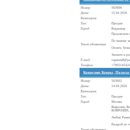
Номер:
563606
Дата:
15.04.2026
Категория:
Тип:
Продам
Город:
Владимир
Предлагаем с
По вашему за
Текст объявления:
Оплата: безн
Звоните и ра
E-mail:
vspmetall@ya
Телефон:
+790514542
Ковролин, Ковры , Паласы 
Номер:
563602
Дата:
14.04.2026
Категория:
Тип:
Продам
Город:
Москва
Ковролин, Ко
КОВРОЛИН, 
Любые Разм
Раскрой по 
Текст объявления: