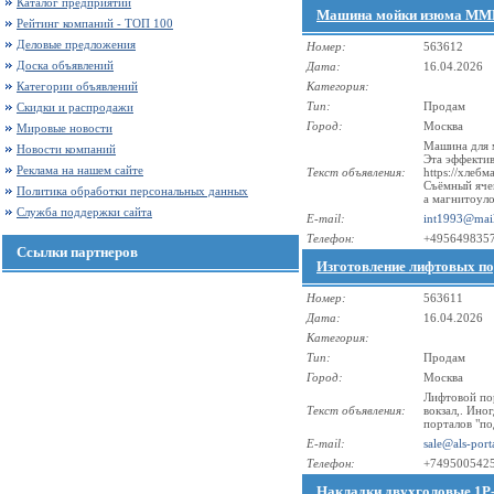
Каталог предприятий
Машина мойки изюма ММИ
Рейтинг компаний - ТОП 100
Деловые предложения
Номер:
563612
Доска объявлений
Дата:
16.04.2026
Категории объявлений
Категория:
Тип:
Продам
Скидки и распродажи
Город:
Москва
Мировые новости
Машина для 
Новости компаний
Эта эффекти
Реклама на нашем сайте
Текст объявления:
https://хлеб
Съёмный яче
Политика обработки персональных данных
а магнитоуло
Служба поддержки сайта
E-mail:
int1993@mail
Телефон:
+495649835
Ссылки партнеров
Изготовление лифтовых по
Номер:
563611
Дата:
16.04.2026
Категория:
Тип:
Продам
Город:
Москва
Лифтовой пор
Текст объявления:
вокзал,. Ино
порталов "по
E-mail:
sale@als-port
Телефон:
+749500542
Накладки двухголовые 1Р-