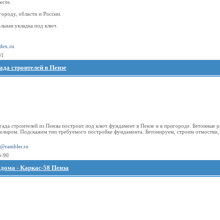
есте.
городу, области и России.
льная укладка под ключ.
dex.ru
31
да строителей в Пензе
ада строителей из Пензы построит под ключ фундамент в Пензе и в пригороде. Бетонные 
елиром. Подскажем тип требуемого постройке фундамента. Бетонируем, строим отмостки, 
a@rambler.ru
6-90
дома - Каркас-58 Пенза