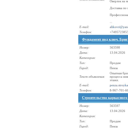
Оверлок на м
Доставка по 
Профессиона
...
E-mail:
alikovri@yan
Телефон:
+749572385
Фундамент под ключ. Брига
Номер:
563598
Дата:
13.04.2026
Категория:
Тип:
Продам
Город:
Пенза
Опытная бриг
Текст объявления:
процесса нив
этажи.
E-mail:
penza.stroyk
Телефон:
8-967-701-6
Строительство каркасного 
Номер:
563597
Дата:
13.04.2026
Категория:
Тип:
Продам
Город:
Пенза