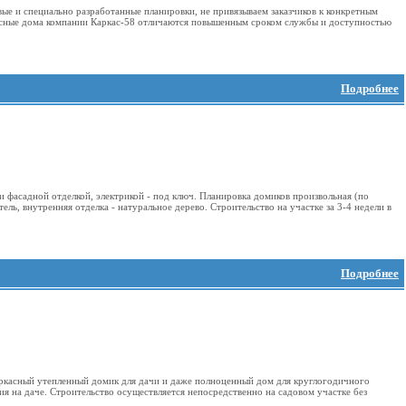
ые и специально разработанные планировки, не привязываем заказчиков к конкретным
касные дома компании Каркас-58 отличаются повышенным сроком службы и доступностью
Подробнее
и фасадной отделкой, электрикой - под ключ. Планировка домиков произвольная (по
тель, внутренняя отделка - натуральное дерево. Строительство на участке за 3-4 недели в
Подробнее
 каркасный утепленный домик для дачи и даже полноценный дом для круглогодичного
 на даче. Строительство осуществляется непосредственно на садовом участке без