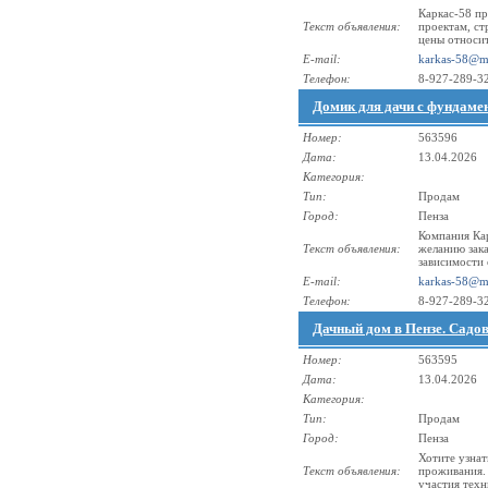
Каркас-58 пр
Текст объявления:
проектам, с
цены относит
E-mail:
karkas-58@ma
Телефон:
8-927-289-3
Домик для дачи с фундаме
Номер:
563596
Дата:
13.04.2026
Категория:
Тип:
Продам
Город:
Пенза
Компания Кар
Текст объявления:
желанию зака
зависимости 
E-mail:
karkas-58@ma
Телефон:
8-927-289-3
Дачный дом в Пензе. Садо
Номер:
563595
Дата:
13.04.2026
Категория:
Тип:
Продам
Город:
Пенза
Хотите узнат
Текст объявления:
проживания. 
участия техн