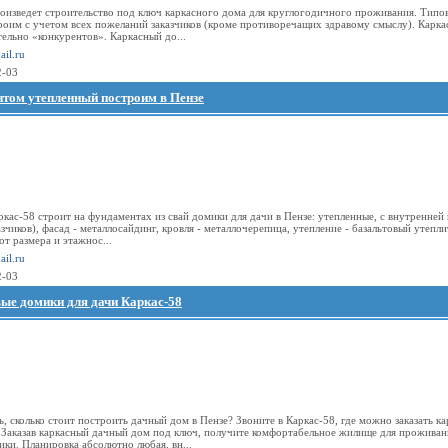
оизведет строительство под ключ каркасного дома для круглогодичного проживания. Типов
троим с учетом всех пожеланий заказчиков (кроме противоречащих здравому смыслу). Кар
ельно «конкурентов». Каркасный до...
il.ru
2-03
нтом утепленный построим в Пензе
кас-58 строит на фундаментах из свай домики для дачи в Пензе: утепленные, с внутренней 
зчиков), фасад - металлосайдинг, кровля - металлочерепица, утепление - базальтовый утепли
от размера и этажнос...
il.ru
2-03
вые домики для дачи Каркас-58
ь, сколько стоит построить дачный дом в Пензе? Звоните в Каркас-58, где можно заказать
Заказав каркасный дачный дом под ключ, получите комфортабельное жилище для проживания
ики. Планировка абсолютно любая, вн...