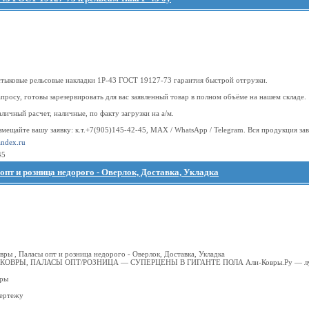
тыковые рельсовые накладки 1Р-43 ГОСТ 19127-73 гарантия быстрой отгрузки.
просу, готовы зарезервировать для вас заявленный товар в полном объёме на нашем складе.
аличный расчет, наличные, по факту загрузки на а/м.
змещайте вашу заявку: к.т.+7(905)145-42-45, MAX / WhatsApp / Telegram. Вся продукция зав
ndex.ru
45
опт и розница недорого - Оверлок, Доставка, Укладка
вры , Паласы опт и розница недорого - Оверлок, Доставка, Укладка
КОВРЫ, ПАЛАСЫ ОПТ/РОЗНИЦА — СУПЕРЦЕНЫ В ГИГАНТЕ ПОЛА Али-Ковры.Ру — луч
еры
чертежу