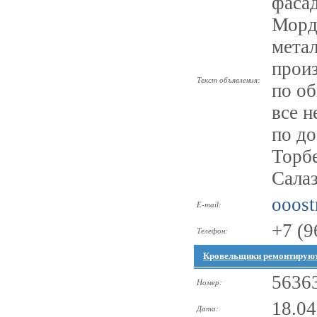
фаса
Морд
метал
произ
Текст объявления:
по о
все 
по до
Торбе
Салаз
ooost
E-mail:
+7 (9
Телефон:
Кровельщики ремонтируют
5636
Номер:
18.04
Дата: