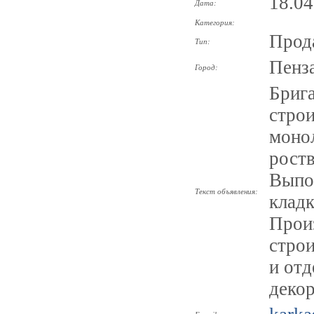
18.04
Дата:
Категория:
Прод
Тип:
Пенз
Город:
Брига
строи
моно
роств
Выпол
Текст объявления:
кладк
Прои
стро
и отд
декор