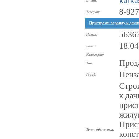
karka
E-mail:
8-927
Телефон:
Пристроим веранду к дачн
5636
Номер:
18.04
Дата:
Категория:
Прод
Тип:
Пенз
Город:
Строи
к дач
прист
жилу
Прис
Текст объявления:
конс