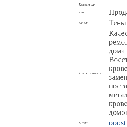
Категория:
Прод
Тип:
Тень
Город:
Каче
ремо
дома 
Восс
кров
Текст объявления:
замен
поста
метал
кров
домов
ooost
E-mail: