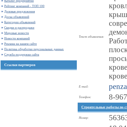
Каталог предприятий
кровл
Рейтинг компаний - ТОП 100
Деловые предложения
крыш
Доска объявлений
совре
Категории объявлений
Скидки и распродажи
демон
Мировые новости
Текст объявления:
Новости компаний
Работ
Реклама на нашем сайте
плос
Политика обработки персональных данных
Служба поддержки сайта
прось
Ссылки партнеров
крове
крове
penza
E-mail:
8-967
Телефон:
Строительные работы по с
5636
Номер: