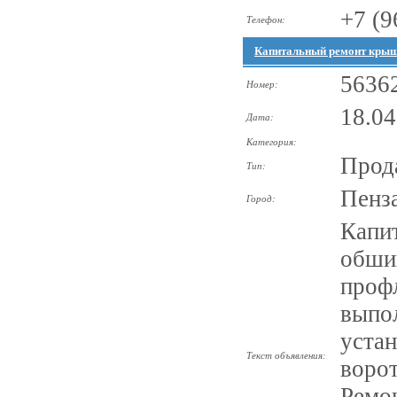
+7 (9
Телефон:
Капитальный ремонт крыш
5636
Номер:
18.04
Дата:
Категория:
Прод
Тип:
Пенз
Город:
Капи
обшив
проф
выпо
устан
Текст объявления:
ворот
Ремо