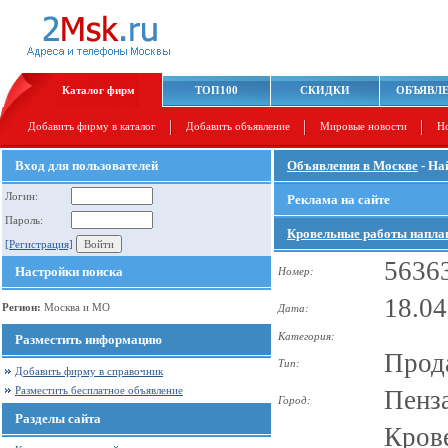
Каталог фирм
ТОП100
СКИДКИ
ОБЪЯВЛ
Добавить фирму в каталог
Добавить объявление
Мировые новости
Н
Вход для пользователей
Объявления в Москве
- На
Логин:
Реклама на сайте
Пароль:
Кровельные работы наплав
[Регистрация]
5636
Настройки поиска
Номер:
18.04
Регион:
Москва и МО
Дата:
Категория:
Разместить информацию
Прод
Тип:
Добавить фирму в справочник
Разместить бесплатное объявление
Пенз
Город:
Разделы сайта
Кров