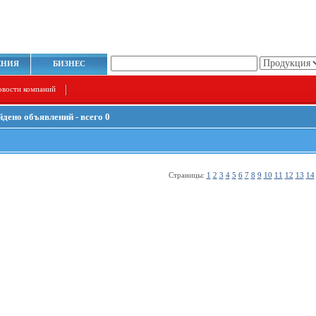
ЕНИЯ
БИЗНЕС
овости компаний
йдено объявлений - всего 0
Страницы:
1
2
3
4
5
6
7
8
9
10
11
12
13
14