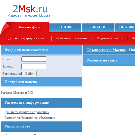
Каталог фирм
ТОП100
СКИДКИ
ОБЪЯВЛ
Добавить фирму в каталог
Добавить объявление
Мировые новости
Н
Вход для пользователей
Объявления в Москве
- На
Логин:
Реклама на сайте
Пароль:
[Регистрация]
Настройки поиска
Регион:
Москва и МО
Разместить информацию
Добавить фирму в справочник
Разместить бесплатное объявление
Разделы сайта