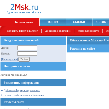
Каталог фирм
ТОП100
СКИДКИ
ОБЪЯВЛ
Добавить фирму в каталог
Добавить объявление
Мировые новости
Н
Вход для пользователей
Объявления в Москве
- На
Логин:
Реклама на сайте
Пароль:
[Регистрация]
Настройки поиска
Регион:
Москва и МО
Разместить информацию
Добавить фирму в справочник
Разместить бесплатное объявление
Разделы сайта