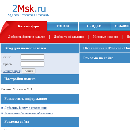
Каталог фирм
ТОП100
СКИДКИ
ОБЪЯВЛ
Добавить фирму в каталог
Добавить объявление
Мировые новости
Н
Вход для пользователей
Объявления в Москве
- На
Логин:
Реклама на сайте
Пароль:
[Регистрация]
Настройки поиска
Регион:
Москва и МО
Разместить информацию
Добавить фирму в справочник
Разместить бесплатное объявление
Разделы сайта