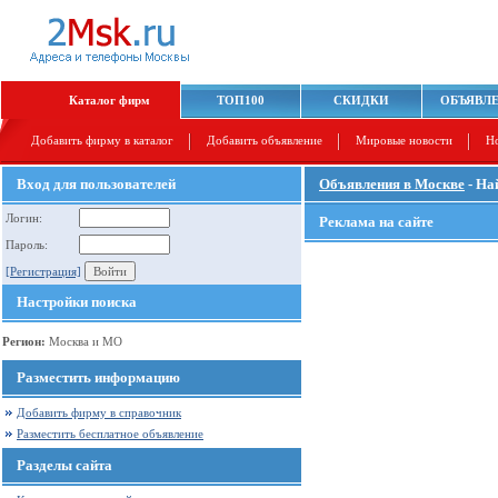
Каталог фирм
ТОП100
СКИДКИ
ОБЪЯВЛ
Добавить фирму в каталог
Добавить объявление
Мировые новости
Н
Вход для пользователей
Объявления в Москве
- На
Логин:
Реклама на сайте
Пароль:
[Регистрация]
Настройки поиска
Регион:
Москва и МО
Разместить информацию
Добавить фирму в справочник
Разместить бесплатное объявление
Разделы сайта