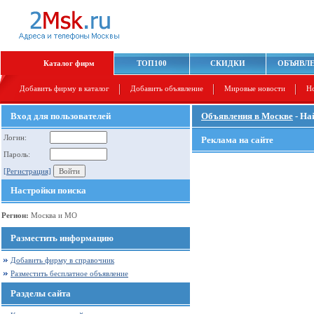
Каталог фирм
ТОП100
СКИДКИ
ОБЪЯВЛ
Добавить фирму в каталог
Добавить объявление
Мировые новости
Н
Вход для пользователей
Объявления в Москве
- На
Логин:
Реклама на сайте
Пароль:
[Регистрация]
Настройки поиска
Регион:
Москва и МО
Разместить информацию
Добавить фирму в справочник
Разместить бесплатное объявление
Разделы сайта