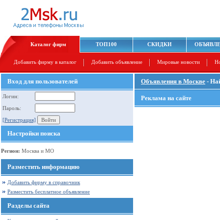
Каталог фирм
ТОП100
СКИДКИ
ОБЪЯВЛ
Добавить фирму в каталог
Добавить объявление
Мировые новости
Н
Вход для пользователей
Объявления в Москве
- На
Логин:
Реклама на сайте
Пароль:
[Регистрация]
Настройки поиска
Регион:
Москва и МО
Разместить информацию
Добавить фирму в справочник
Разместить бесплатное объявление
Разделы сайта