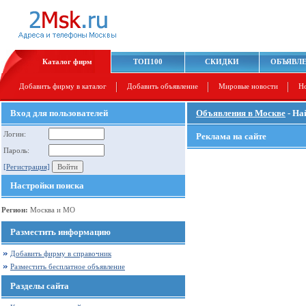
Каталог фирм
ТОП100
СКИДКИ
ОБЪЯВЛ
Добавить фирму в каталог
Добавить объявление
Мировые новости
Н
Вход для пользователей
Объявления в Москве
- На
Логин:
Реклама на сайте
Пароль:
[Регистрация]
Настройки поиска
Регион:
Москва и МО
Разместить информацию
Добавить фирму в справочник
Разместить бесплатное объявление
Разделы сайта