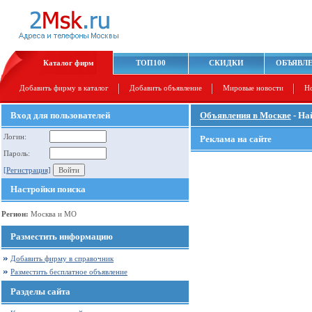
Каталог фирм
ТОП100
СКИДКИ
ОБЪЯВЛ
Добавить фирму в каталог
Добавить объявление
Мировые новости
Н
Вход для пользователей
Объявления в Москве
- На
Логин:
Реклама на сайте
Пароль:
[Регистрация]
Настройки поиска
Регион:
Москва и МО
Разместить информацию
Добавить фирму в справочник
Разместить бесплатное объявление
Разделы сайта