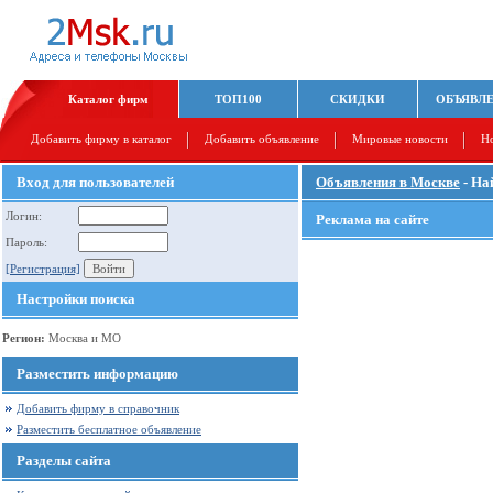
Каталог фирм
ТОП100
СКИДКИ
ОБЪЯВЛ
Добавить фирму в каталог
Добавить объявление
Мировые новости
Н
Вход для пользователей
Объявления в Москве
- На
Логин:
Реклама на сайте
Пароль:
[Регистрация]
Настройки поиска
Регион:
Москва и МО
Разместить информацию
Добавить фирму в справочник
Разместить бесплатное объявление
Разделы сайта