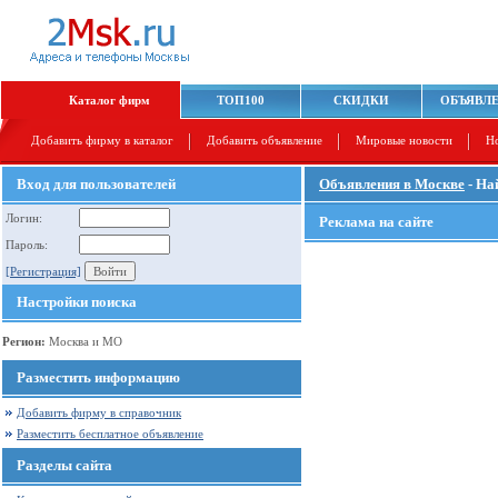
Каталог фирм
ТОП100
СКИДКИ
ОБЪЯВЛ
Добавить фирму в каталог
Добавить объявление
Мировые новости
Н
Вход для пользователей
Объявления в Москве
- На
Логин:
Реклама на сайте
Пароль:
[Регистрация]
Настройки поиска
Регион:
Москва и МО
Разместить информацию
Добавить фирму в справочник
Разместить бесплатное объявление
Разделы сайта