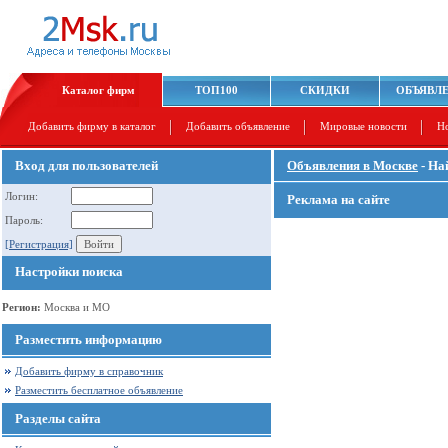
Каталог фирм
ТОП100
СКИДКИ
ОБЪЯВЛ
Добавить фирму в каталог
Добавить объявление
Мировые новости
Н
Вход для пользователей
Объявления в Москве
- На
Логин:
Реклама на сайте
Пароль:
[Регистрация]
Настройки поиска
Регион:
Москва и МО
Разместить информацию
Добавить фирму в справочник
Разместить бесплатное объявление
Разделы сайта