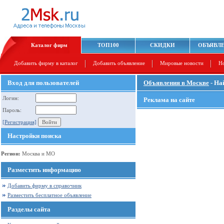
Каталог фирм
ТОП100
СКИДКИ
ОБЪЯВЛ
Добавить фирму в каталог
Добавить объявление
Мировые новости
Н
Вход для пользователей
Объявления в Москве
- На
Логин:
Реклама на сайте
Пароль:
[Регистрация]
Настройки поиска
Регион:
Москва и МО
Разместить информацию
Добавить фирму в справочник
Разместить бесплатное объявление
Разделы сайта