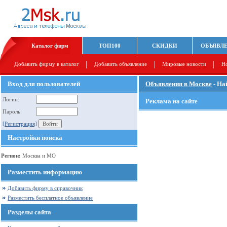
Каталог фирм
ТОП100
СКИДКИ
ОБЪЯВЛ
Добавить фирму в каталог
Добавить объявление
Мировые новости
Н
Вход для пользователей
Объявления в Москве
- На
Логин:
Реклама на сайте
Пароль:
[Регистрация]
Настройки поиска
Регион:
Москва и МО
Разместить информацию
Добавить фирму в справочник
Разместить бесплатное объявление
Разделы сайта