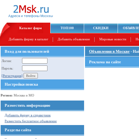
Каталог фирм
ТОП100
СКИДКИ
ОБЪЯВЛ
Добавить фирму в каталог
Добавить объявление
Мировые новости
Н
Вход для пользователей
Объявления в Москве
- На
Логин:
Реклама на сайте
Пароль:
[Регистрация]
Настройки поиска
Регион:
Москва и МО
Разместить информацию
Добавить фирму в справочник
Разместить бесплатное объявление
Разделы сайта