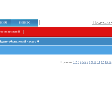
ЕНИЯ
БИЗНЕС
овости компаний
йдено объявлений - всего 0
Страницы:
1
2
3
4
5
6
7
8
9
10
11
12
13
14