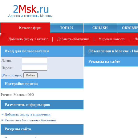
Каталог фирм
ТОП100
СКИДКИ
ОБЪЯВЛ
Добавить фирму в каталог
Добавить объявление
Мировые новости
Н
Вход для пользователей
Объявления в Москве
- На
Логин:
Реклама на сайте
Пароль:
[Регистрация]
Настройки поиска
Регион:
Москва и МО
Разместить информацию
Добавить фирму в справочник
Разместить бесплатное объявление
Разделы сайта