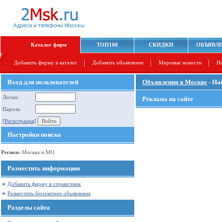
Каталог фирм
ТОП100
СКИДКИ
ОБЪЯВЛ
Добавить фирму в каталог
Добавить объявление
Мировые новости
Н
Вход для пользователей
Объявления в Москве
- На
Логин:
Реклама на сайте
Пароль:
[Регистрация]
Настройки поиска
Регион:
Москва и МО
Разместить информацию
Добавить фирму в справочник
Разместить бесплатное объявление
Разделы сайта