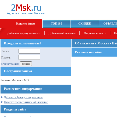
Каталог фирм
ТОП100
СКИДКИ
ОБЪЯВЛ
Добавить фирму в каталог
Добавить объявление
Мировые новости
Н
Вход для пользователей
Объявления в Москве
- На
Логин:
Реклама на сайте
Пароль:
[Регистрация]
Настройки поиска
Регион:
Москва и МО
Разместить информацию
Добавить фирму в справочник
Разместить бесплатное объявление
Разделы сайта