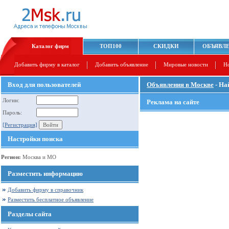
Каталог фирм
ТОП100
СКИДКИ
ОБЪЯВЛ
Добавить фирму в каталог
Добавить объявление
Мировые новости
Н
Вход для пользователей
Объявления в Москве
- На
Логин:
Реклама на сайте
Пароль:
[Регистрация]
Настройки поиска
Регион:
Москва и МО
Разместить информацию
Добавить фирму в справочник
Разместить бесплатное объявление
Разделы сайта