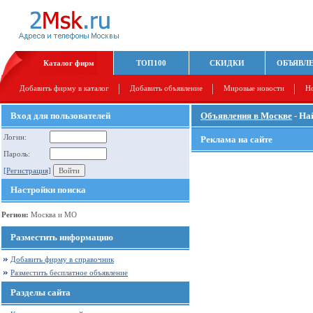
Каталог фирм
ТОП100
СКИДКИ
ОБЪЯВЛ
Добавить фирму в каталог
Добавить объявление
Мировые новости
Н
Вход для пользователей
Объявления в Москве
- На
Логин:
Реклама на сайте
Пароль:
[Регистрация]
Настройки поиска
Регион:
Москва и МО
Разместить информацию
Добавить фирму в справочник
Разместить бесплатное объявление
Разделы сайта