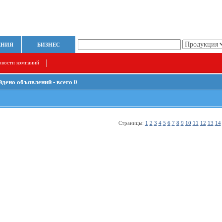
ЕНИЯ
БИЗНЕС
овости компаний
йдено объявлений - всего 0
Страницы:
1
2
3
4
5
6
7
8
9
10
11
12
13
14