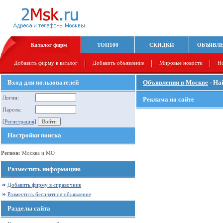
Каталог фирм
ТОП100
СКИДКИ
ОБЪЯВЛ
Добавить фирму в каталог
Добавить объявление
Мировые новости
Н
Вход для пользователей
Объявления в Москве
- На
Логин:
Реклама на сайте
Пароль:
[Регистрация]
Настройки поиска
Регион:
Москва и МО
Разместить информацию
Добавить фирму в справочник
Разместить бесплатное объявление
Разделы сайта