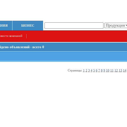
ЕНИЯ
БИЗНЕС
овости компаний
йдено объявлений - всего 0
Страницы:
1
2
3
4
5
6
7
8
9
10
11
12
13
14