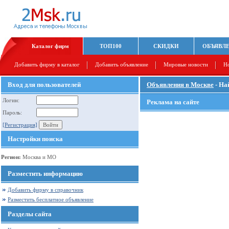
Каталог фирм
ТОП100
СКИДКИ
ОБЪЯВЛ
Добавить фирму в каталог
Добавить объявление
Мировые новости
Н
Вход для пользователей
Объявления в Москве
- На
Логин:
Реклама на сайте
Пароль:
[Регистрация]
Настройки поиска
Регион:
Москва и МО
Разместить информацию
Добавить фирму в справочник
Разместить бесплатное объявление
Разделы сайта