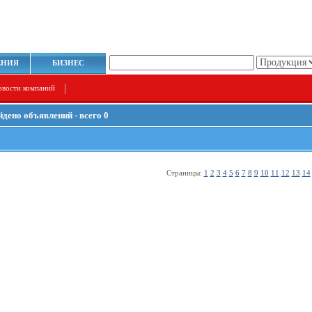
ЕНИЯ
БИЗНЕС
овости компаний
йдено объявлений - всего 0
Страницы:
1
2
3
4
5
6
7
8
9
10
11
12
13
14