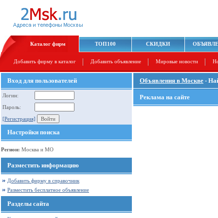
Каталог фирм
ТОП100
СКИДКИ
ОБЪЯВЛ
Добавить фирму в каталог
Добавить объявление
Мировые новости
Н
Вход для пользователей
Объявления в Москве
- На
Логин:
Реклама на сайте
Пароль:
[Регистрация]
Настройки поиска
Регион:
Москва и МО
Разместить информацию
Добавить фирму в справочник
Разместить бесплатное объявление
Разделы сайта