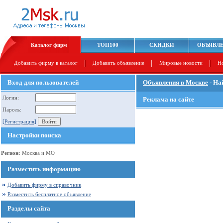
Каталог фирм
ТОП100
СКИДКИ
ОБЪЯВЛ
Добавить фирму в каталог
Добавить объявление
Мировые новости
Н
Вход для пользователей
Объявления в Москве
- На
Логин:
Реклама на сайте
Пароль:
[Регистрация]
Настройки поиска
Регион:
Москва и МО
Разместить информацию
Добавить фирму в справочник
Разместить бесплатное объявление
Разделы сайта