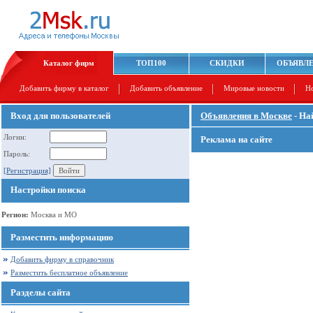
Каталог фирм
ТОП100
СКИДКИ
ОБЪЯВЛ
Добавить фирму в каталог
Добавить объявление
Мировые новости
Н
Вход для пользователей
Объявления в Москве
- На
Логин:
Реклама на сайте
Пароль:
[Регистрация]
Настройки поиска
Регион:
Москва и МО
Разместить информацию
Добавить фирму в справочник
Разместить бесплатное объявление
Разделы сайта