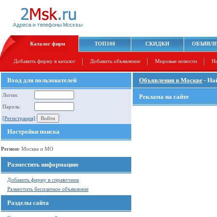
Каталог фирм
ТОП100
СКИДКИ
ОБЪЯВЛ
Добавить фирму в каталог
Добавить объявление
Мировые новости
Н
Вход для пользователей
Объявления в Москве
- На
Логин:
Реклама на сайте
Пароль:
[Регистрация]
Настройки поиска
Регион:
Москва и МО
Разместить информацию
Добавить фирму в справочник
Разместить бесплатное объявление
Разделы сайта