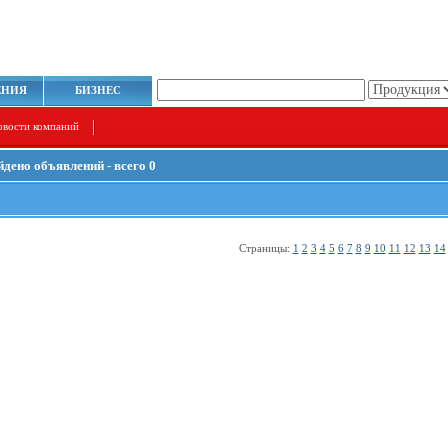
ЕНИЯ
БИЗНЕС
овости компаний
йдено объявлений - всего 0
Страницы:
1
2
3
4
5
6
7
8
9
10
11
12
13
14