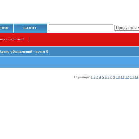
ЕНИЯ
БИЗНЕС
овости компаний
йдено объявлений - всего 0
Страницы:
1
2
3
4
5
6
7
8
9
10
11
12
13
14