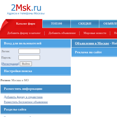
Каталог фирм
ТОП100
СКИДКИ
ОБЪЯВЛ
Добавить фирму в каталог
Добавить объявление
Мировые новости
Н
Вход для пользователей
Объявления в Москве
- На
Логин:
Реклама на сайте
Пароль:
[Регистрация]
Настройки поиска
Регион:
Москва и МО
Разместить информацию
Добавить фирму в справочник
Разместить бесплатное объявление
Разделы сайта