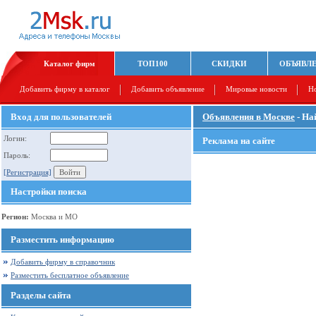
Каталог фирм
ТОП100
СКИДКИ
ОБЪЯВЛ
Добавить фирму в каталог
Добавить объявление
Мировые новости
Н
Вход для пользователей
Объявления в Москве
- На
Логин:
Реклама на сайте
Пароль:
[Регистрация]
Настройки поиска
Регион:
Москва и МО
Разместить информацию
Добавить фирму в справочник
Разместить бесплатное объявление
Разделы сайта