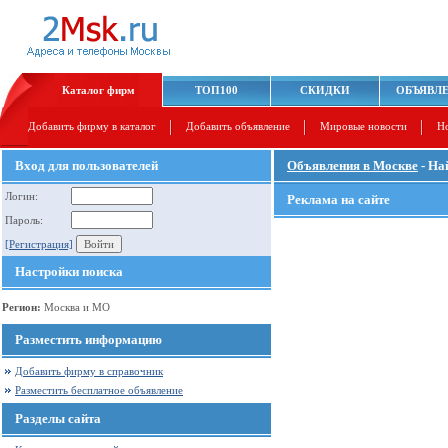
Каталог фирм
ТОП100
СКИДКИ
ОБЪЯВЛ
Добавить фирму в каталог
Добавить объявление
Мировые новости
Н
Вход для пользователей
Объявления в Москве
- На
Логин:
Реклама на сайте
Пароль:
[Регистрация]
Настройки поиска
Регион:
Москва и МО
Разместить информацию
Добавить фирму в справочник
Разместить бесплатное объявление
Разделы сайта