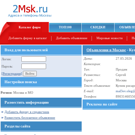
Каталог фирм
ТОП100
СКИДКИ
ОБЪЯВЛ
Добавить фирму в каталог
Добавить объявление
Мировые новости
Н
Вход для пользователей
Объявления в Москве
- Ку
Дата:
27.05.2026
Логин:
Категория:
Пароль:
Тип:
Продам
[Регистрация]
Разместил:
Сергей
Город:
Москва
Настройки поиска
Текст объявления:
Купим рисарг
E-mail:
mal3ev.oleg
Регион:
Москва и МО
Телефон:
8903146055
Разместить информацию
Реклама на сайте
Добавить фирму в справочник
Разместить бесплатное объявление
Разделы сайта