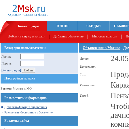
Каталог фирм
ТОП100
СКИДКИ
ОБЪЯВЛ
Добавить фирму в каталог
Добавить объявление
Мировые новости
Н
Вход для пользователей
Объявления в Москве
- До
24.05
Логин:
Дата:
Пароль:
Категория:
[Регистрация]
Прод
Тип:
Настройки поиска
Карк
Разместил:
Регион:
Москва и МО
Пенз
Город:
Разместить информацию
Чтоб
Добавить фирму в справочник
Разместить бесплатное объявление
дачно
Разделы сайта
компа