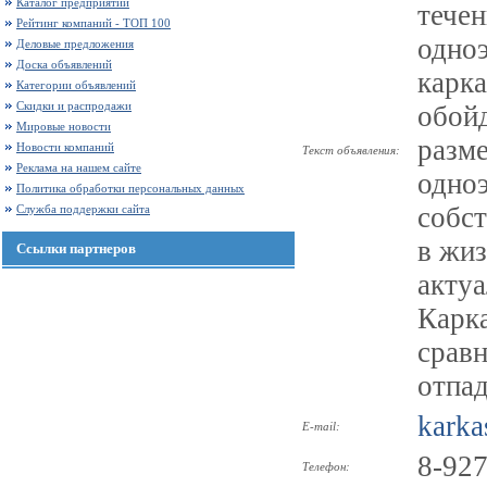
Каталог предприятий
течен
Рейтинг компаний - ТОП 100
одноэ
Деловые предложения
Доска объявлений
карка
Категории объявлений
Скидки и распродажи
обойд
Мировые новости
разм
Новости компаний
Текст объявления:
Реклама на нашем сайте
одно
Политика обработки персональных данных
собст
Служба поддержки сайта
в жиз
Ссылки партнеров
акту
Карка
сравн
отпад
karka
E-mail:
8-927
Телефон: