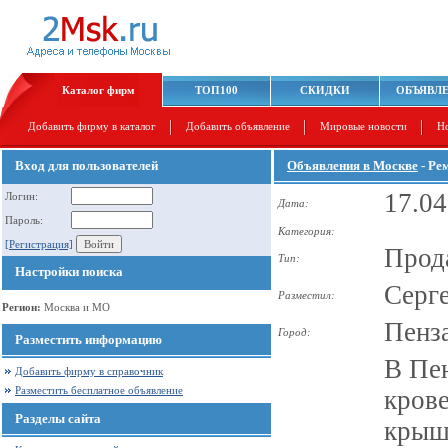
Каталог фирм
ТОП100
СКИДКИ
ОБЪЯВЛ
Добавить фирму в каталог
Добавить объявление
Мировые новости
Н
Вход для пользователей
Объявления в Москве
- Ре
17.04
Логин:
Дата:
Пароль:
Категория:
[Регистрация]
Прод
Тип:
Настройки поиска
Серг
Разместил:
Регион:
Москва и МО
Пенз
Город:
Разместить информацию
В Пен
Добавить фирму в справочник
Разместить бесплатное объявление
крове
Разделы сайта
крыши