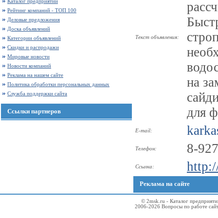
Каталог предприятий
расс
Рейтинг компаний - ТОП 100
Быстр
Деловые предложения
Доска объявлений
строп
Текст объявления:
Категории объявлений
Скидки и распродажи
необ
Мировые новости
водо
Новости компаний
Реклама на нашем сайте
на з
Политика обработки персональных данных
сайди
Служба поддержки сайта
для ф
Ссылки партнеров
karka
E-mail:
8-927
Телефон:
http:
Ссылка:
Реклама на сайте
© 2msk.ru - Каталог предприят
2006-2026 Вопросы по работе сай