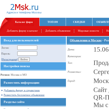
Каталог фирм
ТОП100
СКИДКИ
ОБЪЯВЛ
Добавить фирму в каталог
Добавить объявление
Мировые новости
Н
Вход для пользователей
Объявления в Москве
- Ра
15.06
Логин:
Дата:
Пароль:
Категория:
[Регистрация]
Прод
Тип:
Настройки поиска
Серг
Разместил:
Регион:
Москва и МО
Моск
Город:
Разместить информацию
Сайт
Добавить фирму в справочник
Разместить бесплатное объявление
QR-П
Разделы сайта
Мы с