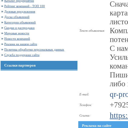
Каталог предприятий
Снача
Рейтинг компаний - ТОП 100
карта
Деловые предложения
Доска объявлений
листо
Категории объявлений
Скидки и распродажи
Комп
Текст объявления:
Мировые новости
поте
Новости компаний
Реклама на нашем сайте
С нам
Политика обработки персональных данных
Усиль
Служба поддержки сайта
кома
Ссылки партнеров
Пиши
либо 
qr-pr
E-mail:
+792
Телефон:
https
Ссылка:
Реклама на сайте