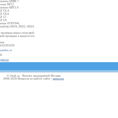
ummins QSB6.7.
oosan DE12.
ummins 6BT5.9.
T C6.4.
T C6.6.
AT C7.
AT C9.
anmar 4TNV94L.
tsubishi 6D16, 6D22, 6D24.
 проверка перед отгрузкой.
ей проверка и видеоотчет.
тия.
ub55591020.
@yandex.ru
80
parts.ru
© 2msk.ru - Каталог предприятий Москвы
2006-2026 Вопросы по работе сайта -
написать