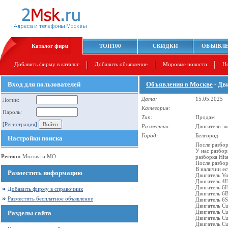
Каталог фирм
ТОП100
СКИДКИ
ОБЪЯВЛ
Добавить фирму в каталог
Добавить объявление
Мировые новости
Н
Вход для пользователей
Объявления в Москве
- Дв
Дата:
15.05.2025
Логин:
Категория:
Пароль:
Тип:
Продам
[Регистрация]
Разместил:
Двигатели эк
Город:
Белгород
Настройки поиска
После разбор
У нас разбо
Регион:
Москва и МО
разборка Hit
После разбор
В наличии ес
Разместить информацию
Двигатель V
Двигатель 4H
Двигатель 6H
Добавить фирму в справочник
Двигатель 6B
Разместить бесплатное объявление
Двигатель 6S
Двигатель C
Двигатель C
Разделы сайта
Двигатель C
Двигатель C