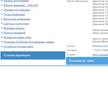
Каталог предприятий
Текст объявления:
Двигатель C
Двигатель D
Рейтинг компаний - ТОП 100
Двигатель C
Деловые предложения
Двигатель CA
Двигатель CA
Доска объявлений
Двигатель C
Двигатель C
Категории объявлений
Двигатель Y
Скидки и распродажи
Двигатель Mi
Мировые новости
Обязательная
Новости компаний
Перед продаж
Реклама на нашем сайте
Дается гаран
Группа ВКcl
Политика обработки персональных данных
E-mail:
hitachiparts
Служба поддержки сайта
Телефон:
+792157200
Ссылка:
https://ruused
Ссылки партнеров
Реклама на сайте