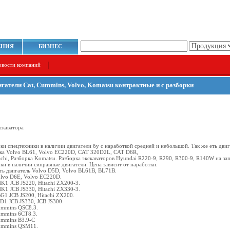
ЕНИЯ
БИЗНЕС
овости компаний
игатели Cat, Cummins, Volvo, Komatsu контрактные и с разборки
скаватора
ки спецтехники в наличии двигатели бу с наработкой средней и небольшой. Так же еть дви
рка Volvo BL61, Volvo EC220D, CAT 320D2L, CAT D6R,
achi, Разборка Komatsu. Разборка экскаваторов Hyundai R220-9, R290, R300-9, R140W на за
ки в наличии сиправные двигатели. Цена зависит от наработки.
ть двигатель Volvo D5D, Volvo BL61B, BL71B.
olvo D6E, Volvo EC220D.
K1 JCB JS220, Hitachi ZX200-3.
K1 JCB JS330, Hitachi ZX330-3.
G1 JCB JS200, Hitachi ZX200.
D1 JCB JS330, JCB JS300.
ummins QSC8.3.
ummins 6CT8.3.
ummins B3.9-C
ummins QSM11.