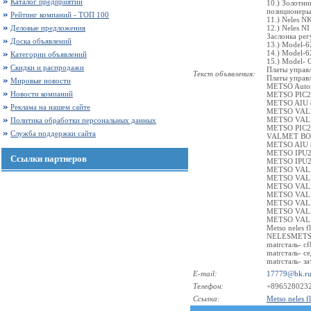
Каталог предприятий
10.) Золотни
позиционеры
Рейтинг компаний - ТОП 100
11.) Neles N
Деловые предложения
12.) Neles N
Заслонка р
Доска объявлений
13.) Model-
14.) Model-
Категории объявлений
15.) Model-
Скидки и распродажи
Платы управ
Текст объявления:
Платы управл
Мировые новости
METSO Auto
Новости компаний
METSO PIC2
METSO AIU 
Реклама на нашем сайте
METSO VALM
METSO VALM
Политика обработки персональных данных
METSO PIC2
Служба поддержки сайта
VALMET BOU
METSO AIU 8
METSO IPU2
Ссылки партнеров
METSO IPU2
METSO VAL
METSO VAL
METSO VAL
METSO VAL
METSO VAL
METSO VAL
METSO VAL
Metso neles f
NELESMETSO 
matrсталь- cf
matrсталь- се
matrсталь- за
E-mail:
17779@bk.r
Телефон:
+896528023
Ссылка:
Metso neles 