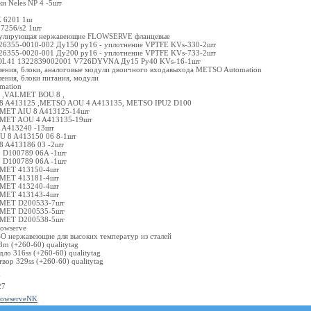
ки Neles NP 4 -5шт
K 6201 1ш
I 7256/s2 1шт
егулирующая нержавеющие FLOWSERVE фланцевые
626355-0010-002 Ду150 ру16 - уплотнение VPTFE KVs-330-2шт
626355-0020-001 Ду200 ру16 - уплотнение VPTFE KVs-733-2шт
 OL41 1322839002001 V726DYVNA Ду15 Ру40 KVs-16-1шт
ления, блоки, аналоговые модули двоичного входавыхода METSO Automation
ения, блоки питания, модули
mation
 ,VALMET BOU 8 ,
8 A413125 ,METSO AOU 4 A413135, METSO IPU2 D100
ET AIU 8 A413125-14шт
ET AOU 4 A413135-19шт
 A413240 -13шт
 8 A413150 06 8-1шт
 A413186 03 -2шт
 D100789 06A -1шт
 D100789 06A -1шт
MET 413150-4шт
MET 413181-4шт
MET 413240-4шт
MET 413143-4шт
MET D200533-7шт
MET D200535-5шт
MET D200538-5шт
lowserve
нержавеющие для высоких температур из сталей
8m (+260-60) qualitytag
дло 316ss (+260-60) qualitytag
твор 329ss (+260-60) qualitytag
u
27
flowserveNK