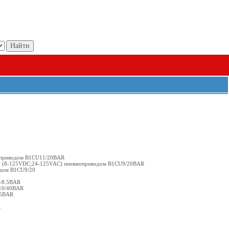
моприводом B1CU11/20BAR
DN (8-125VDC;24-125VAC) пневмоприводом B1CU9/20BAR
одом B1CU9/20
0-8.5BAR
10/40BAR
35BAR
R