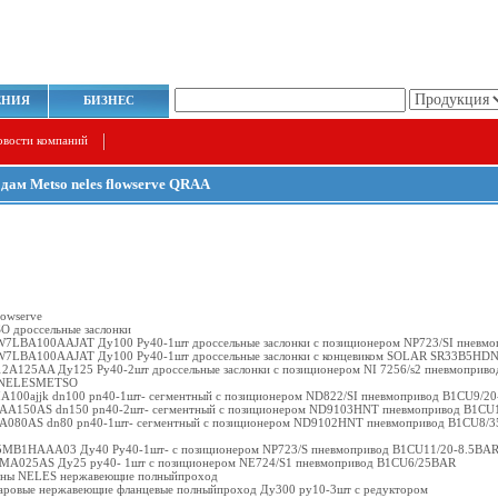
ЕНИЯ
БИЗНЕС
овости компаний
одам Metso neles flowserve QRAA
lowserve
 дроссельные заслонки
LW7LBA100AAJAT Ду100 Ру40-1шт дроссельные заслонки с позиционером NP723/SI пнев
LW7LBA100AAJAT Ду100 Ру40-1шт дроссельные заслонки с концевиком SOLAR SR33B5H
L12A125AA Ду125 Ру40-2шт дроссельные заслонки с позиционером NI 7256/s2 пневмоприв
 NELESMETSO
1IA100ajjk dn100 pn40-1шт- сегментный с позиционером ND822/SI пневмопривод B1CU9/2
RAA150AS dn150 pn40-2шт- сегментный с позиционером ND9103HNT пневмопривод B1CU
AA080AS dn80 pn40-1шт- сегментный с позиционером ND9102HNT пневмопривод B1CU8/
Т5МВ1HAAA03 Ду40 Ру40-1шт- с позиционером NP723/S пневмопривод B1CU11/20-8.5BA
8MA025AS Ду25 ру40- 1шт с позиционером NE724/S1 пневмопривод B1CU6/25BAR
аны NELES нержавеющие полныйпроход
аровые нержавеющие фланцевые полныйпроход Ду300 ру10-3шт с редуктором