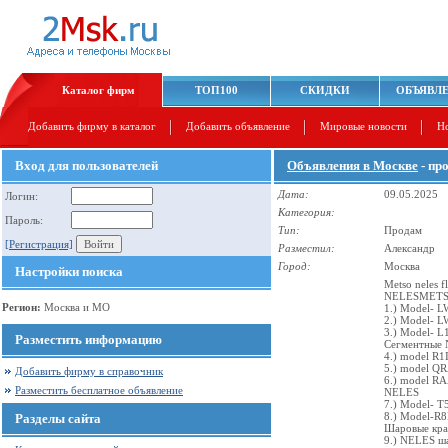
Каталог фирм
ТОП100
СКИДКИ
ОБЪЯВЛ
Добавить фирму в каталог
Добавить объявление
Мировые новости
Н
Вход для пользователей
Объявления в Москве
- пр
Дата:
09.05.2025
Логин:
Категория:
Пароль:
Тип:
Продам
[Регистрация]
Разместил:
Александр
Город:
Москва
Настройки поиска
Metso neles f
NELESMETSO
Регион:
Москва и МО
1.) Model- 
2.) Model- 
3.) Model- 
Разместить информацию
Сегментные
4.) model R
5.) model Q
Добавить фирму в справочник
6.) model R
Разместить бесплатное объявление
NELES
7.) Model- 
8.) Model-R
Разделы сайта
Шаровые кр
9.) NELES ш